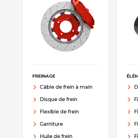
FREINAGE
ÉLÉ
Câble de frein à main
D
Disque de frein
F
Flexible de frein
F
Garniture
F
Huile de frein
F