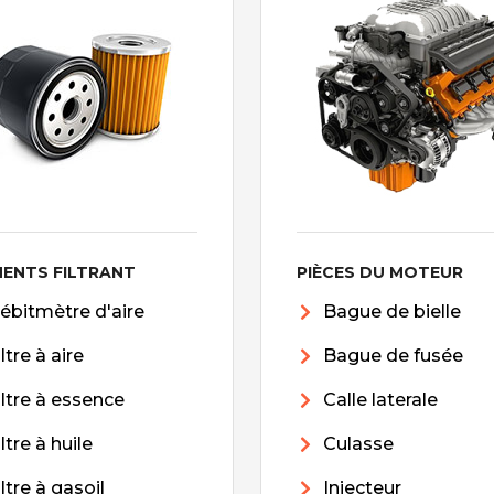
MENTS FILTRANT
PIÈCES DU MOTEUR
ébitmètre d'aire
Bague de bielle
iltre à aire
Bague de fusée
iltre à essence
Calle laterale
iltre à huile
Culasse
iltre à gasoil
Injecteur