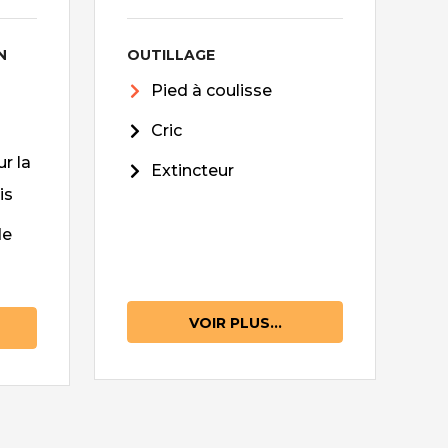
N
OUTILLAGE
Pied à coulisse
Cric
r la
Extincteur
is
de
VOIR PLUS...