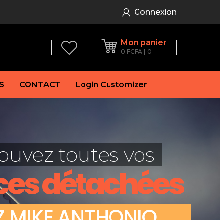
Connexion
Mon panier
0
FCFA
0
S
CONTACT
Login Customizer
 frein à main
Alternateur
e frein
Batterie
ouvez toutes vos
re
Démarreur
 de frein
Feu arrière
ces détachées
 frein
es de frein
laquettes de frein
Z
M
I
K
E
A
N
T
H
O
N
I
O