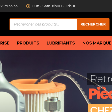
77 79 55 55
Lun.- Sam. 8h00 - 17h00
Recherche
RECHERCHER
de
produits
RISE
PRODUITS
LUBRIFIANTS
NOS MARQUE
Câble de
eurs AV/AR
Bougie
Disque d
ilisatrice
Compresseur
Retr
Garnitu
accouplement
Condenseur
Flexible
Électrovanne
Piè
Huile de
plet
Évaporateur
Mâchoir
Mano
Jeu de p
ère
Thermostat d’eau
C
H
E
cs amortisseur
Sonde de température
e bras