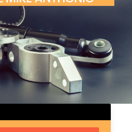
ux arrière
ux central
ncieux
u d’échappement
u d’échappement
d’échappement
d’échappement