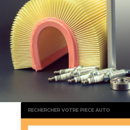
Silentblo
Silentblo
Pattes d
Tampon 
Tambour
Cylinder
Pistons l
Feu clig
Projecteu
Bague de 
Bague de
Calle laté
Culasse
Coussinet
RECHERCHER VOTRE PIECE AUTO
Coussinet
Chaine de
Courroie 
Croisillon