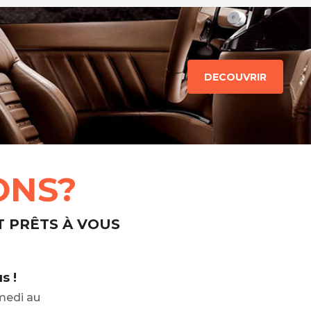
DECOUVRIR
ONS?
T PRÊTS À VOUS
s !
medi au