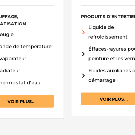
UFFAGE,
PRODUITS D'ENTRETIE
MATISATION
Liquide de
ougie
refroidissement
onde de température
Éffaces-rayures pou
vaporateur
peinture et les vern
adiateur
Fluides auxiliaires 
démarrage
hermostat d'eau
VOIR PLUS...
VOIR PLUS...