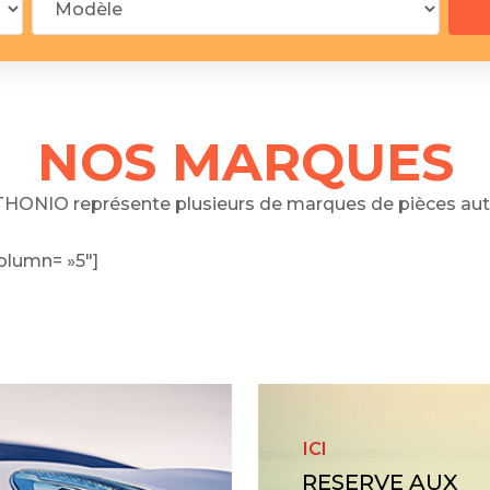
 segments
 soupape
Spi
brayage
stons
NOS MARQUES
hemises
culasse
HONIO représente plusieurs de marques de pièces aut
ur
olumn= »5″]
de joint
 ventilateur
 ventilateur
 eau
 essence
ICI
RESERVE AUX