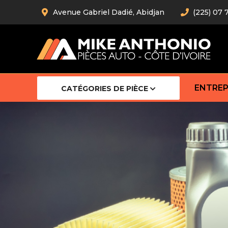
Avenue Gabriel Dadié, Abidjan
(225) 07 
ENTREP
CATÉGORIES DE PIÈCE
Amortiss
Barre stab
Barre d’
Robot
Bras com
Cardan
Crémaill
Silentblo
Rotules d