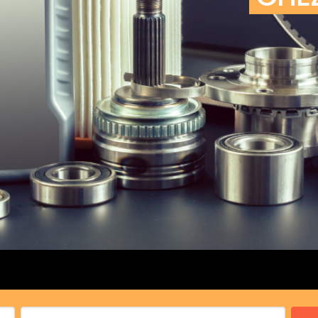
cs de bras
cs de palier
e moteur
amortisseur
s
 Heads
Débitmètre d’aire
Silencie
iners
Filtre à aire
Silencie
notant
Filtre à essence
Butée élastique de sile
r principal
Filtre à huile
Raccord de tuya
bielle
Filtre à gasoil
Raccord de tuya
 fusée
Filtre à gasoil
Tuyau 
rale
Filtre à pollen
Tuyau 
Filtre à pollen
 de bielle
Préfiltre
 de palier
 distribution
de distribution