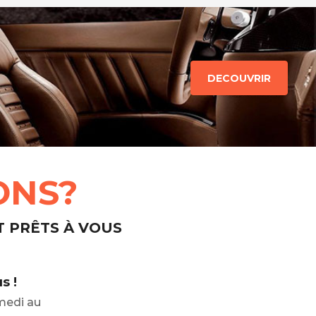
DECOUVRIR
ONS?
T PRÊTS À VOUS
s !
medi au