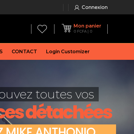
Connexion
Mon panier
0
FCFA
0
S
CONTACT
Login Customizer
 frein à main
Alternateur
e frein
Batterie
ouvez toutes vos
re
Démarreur
 de frein
Feu arrière
ces détachées
 frein
es de frein
laquettes de frein
Z
M
I
K
E
A
N
T
H
O
N
I
O