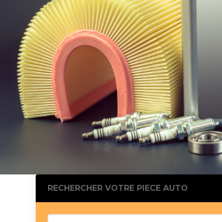
Silentblo
Silentblo
Pattes d
Tampon 
Tambour
Cylinder
Pistons l
Feu clig
Projecteu
Bague de 
Bague de
Calle laté
Culasse
Coussinet
RECHERCHER VOTRE PIECE AUTO
Coussinet
Chaine de
Courroie 
Croisillon