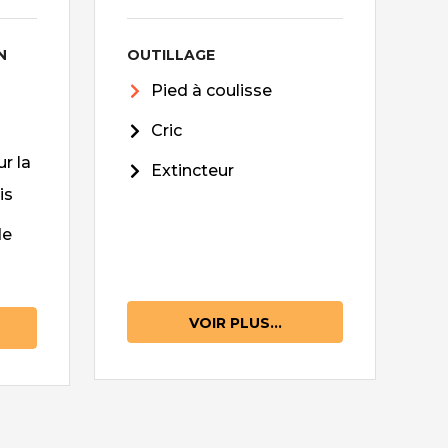
N
OUTILLAGE
Pied à coulisse
Cric
r la
Extincteur
is
de
VOIR PLUS...