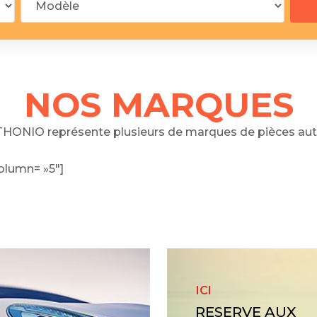
 segments
 soupape
Spi
brayage
stons
NOS MARQUES
hemises
culasse
HONIO représente plusieurs de marques de pièces aut
ur
olumn= »5″]
de joint
 ventilateur
 ventilateur
 eau
 essence
ICI
RESERVE AUX