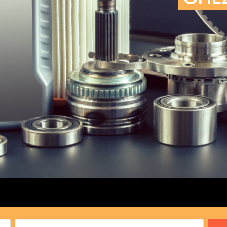
cs de bras
cs de palier
e moteur
amortisseur
s
 Heads
Débitmètre d’aire
Silencie
iners
Filtre à aire
Silencie
notant
Filtre à essence
Butée élastique de sile
r principal
Filtre à huile
Raccord de tuya
bielle
Filtre à gasoil
Raccord de tuya
 fusée
Filtre à gasoil
Tuyau 
rale
Filtre à pollen
Tuyau 
Filtre à pollen
 de bielle
Préfiltre
 de palier
 distribution
de distribution