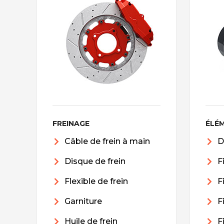
FREINAGE
ÉLÉ
Câble de frein à main
D
Disque de frein
F
Flexible de frein
F
Garniture
F
Huile de frein
F