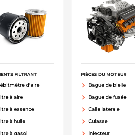
MENTS FILTRANT
PIÈCES DU MOTEUR
ébitmètre d'aire
Bague de bielle
iltre à aire
Bague de fusée
iltre à essence
Calle laterale
iltre à huile
Culasse
iltre à gasoil
Injecteur