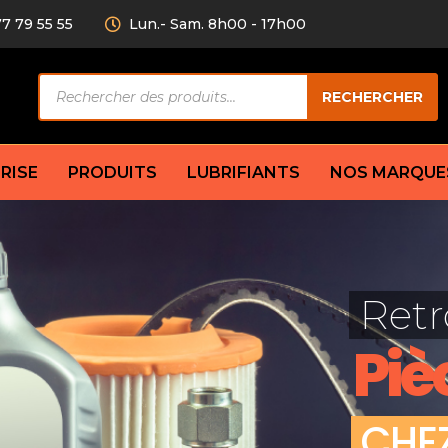
77 79 55 55
Lun.- Sam. 8h00 - 17h00
Recherche
RECHERCHER
de
produits
RISE
PRODUITS
LUBRIFIANTS
NOS MARQUE
Câble de
eurs AV/AR
Bougie
Disque d
ilisatrice
Compresseur
Retr
Garnitu
accouplement
Condenseur
Flexible
Électrovanne
Piè
Huile de
plet
Évaporateur
Mâchoir
Mano
Jeu de p
ère
Thermostat d’eau
C
H
E
cs amortisseur
Sonde de température
e bras