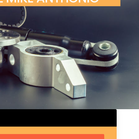
ux arrière
ux central
ncieux
u d’échappement
u d’échappement
d’échappement
d’échappement