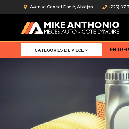
Avenue Gabriel Dadié, Abidjan
(225) 07 
ENTREP
CATÉGORIES DE PIÈCE
Amortiss
Barre stab
Barre d’
Robot
Bras com
Cardan
Crémaill
Silentblo
Rotules d