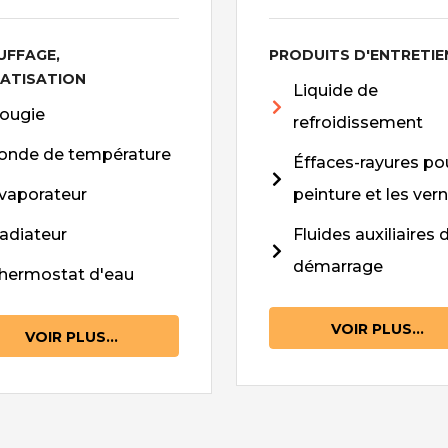
UFFAGE,
PRODUITS D'ENTRETIE
MATISATION
Liquide de
ougie
refroidissement
onde de température
Éffaces-rayures pou
vaporateur
peinture et les vern
adiateur
Fluides auxiliaires 
démarrage
hermostat d'eau
VOIR PLUS...
VOIR PLUS...