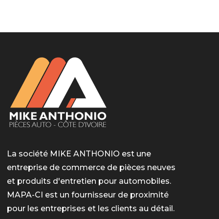
LotoMart
Бай Лото
escort barcelone
https://intimaties.net/es/category/woman-used-
eros houston
albanianescort
escorte ts paris
мелбет вход
мелбет вход
valor bet India
casino vox
Quickwin kod promocyjny
alvynn
alvynn
underwear/woman-used-panties/woman-indian-
used-panties-es/
La société MIKE ANTHONIO est une
entreprise de commerce de pièces neuves
et produits d'entretien pour automobiles.
MAPA-CI est un fournisseur de proximité
pour les entreprises et les clients au détail.