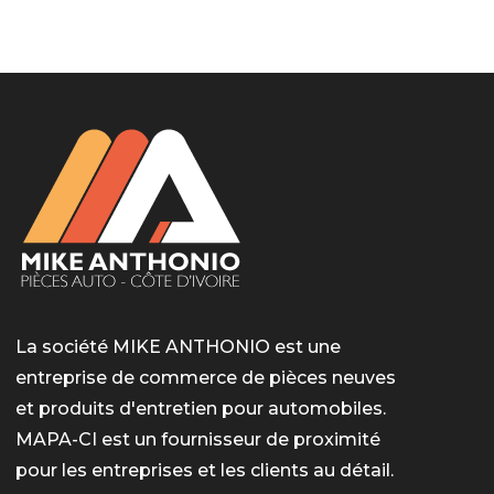
LotoMart
Бай Лото
escort barcelone
https://intimaties.net/es/category/woman-used-
eros houston
albanianescort
escorte ts paris
мелбет вход
мелбет вход
valor bet India
casino vox
Quickwin kod promocyjny
alvynn
alvynn
underwear/woman-used-panties/woman-indian-
used-panties-es/
La société MIKE ANTHONIO est une
entreprise de commerce de pièces neuves
et produits d'entretien pour automobiles.
MAPA-CI est un fournisseur de proximité
pour les entreprises et les clients au détail.