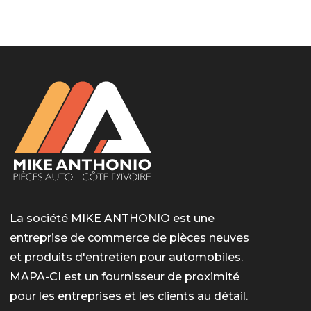
LotoMart
Бай Лото
escort barcelone
https://intimaties.net/es/category/woman-used-
eros houston
albanianescort
escorte ts paris
мелбет вход
мелбет вход
valor bet India
casino vox
Quickwin kod promocyjny
alvynn
alvynn
underwear/woman-used-panties/woman-indian-
used-panties-es/
La société MIKE ANTHONIO est une
entreprise de commerce de pièces neuves
et produits d'entretien pour automobiles.
MAPA-CI est un fournisseur de proximité
pour les entreprises et les clients au détail.