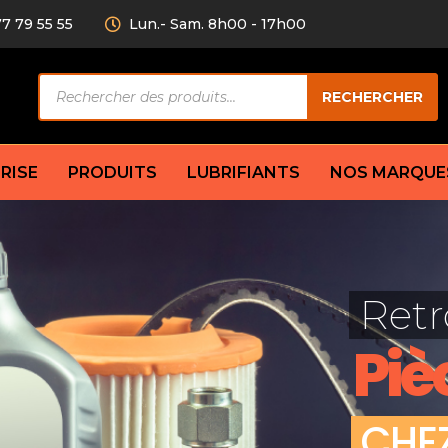
77 79 55 55
Lun.- Sam. 8h00 - 17h00
Recherche
RECHERCHER
de
produits
RISE
PRODUITS
LUBRIFIANTS
NOS MARQUE
Câble de
eurs AV/AR
Bougie
Disque d
ilisatrice
Compresseur
Retr
Garnitu
accouplement
Condenseur
Flexible
Électrovanne
Piè
Huile de
plet
Évaporateur
Mâchoir
Mano
Jeu de p
ère
Thermostat d’eau
C
H
E
cs amortisseur
Sonde de température
e bras