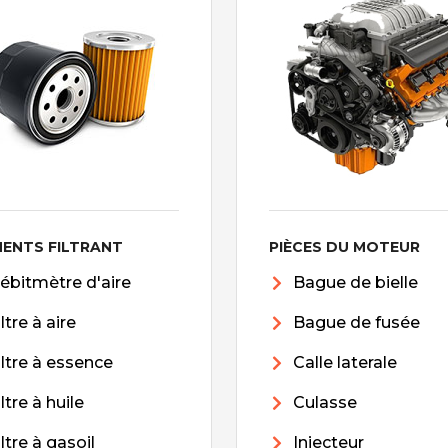
MENTS FILTRANT
PIÈCES DU MOTEUR
ébitmètre d'aire
Bague de bielle
iltre à aire
Bague de fusée
iltre à essence
Calle laterale
iltre à huile
Culasse
iltre à gasoil
Injecteur