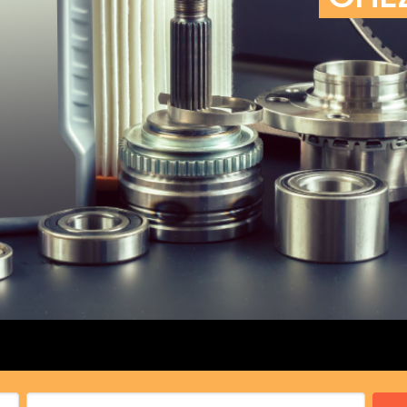
cs de bras
cs de palier
e moteur
amortisseur
s
 Heads
Débitmètre d’aire
Silencie
iners
Filtre à aire
Silencie
notant
Filtre à essence
Butée élastique de sile
r principal
Filtre à huile
Raccord de tuya
bielle
Filtre à gasoil
Raccord de tuya
 fusée
Filtre à gasoil
Tuyau 
rale
Filtre à pollen
Tuyau 
Filtre à pollen
 de bielle
Préfiltre
 de palier
 distribution
de distribution