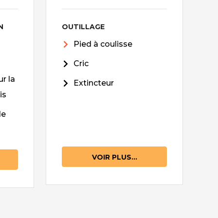
N
OUTILLAGE
Pied à coulisse
Cric
r la
Extincteur
is
de
VOIR PLUS...