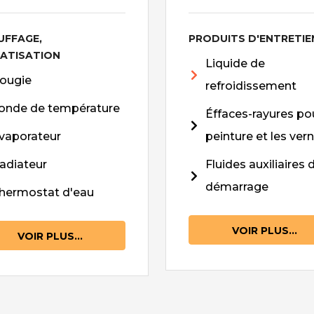
UFFAGE,
PRODUITS D'ENTRETIE
MATISATION
Liquide de
ougie
refroidissement
onde de température
Éffaces-rayures pou
vaporateur
peinture et les vern
adiateur
Fluides auxiliaires 
démarrage
hermostat d'eau
VOIR PLUS...
VOIR PLUS...