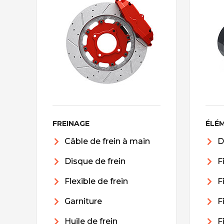
FREINAGE
ÉLÉ
Câble de frein à main
D
Disque de frein
F
Flexible de frein
F
Garniture
F
Huile de frein
F