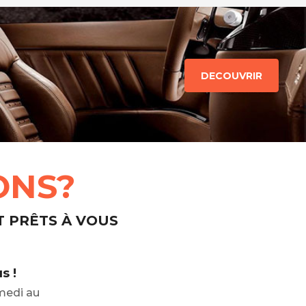
DECOUVRIR
ONS?
T PRÊTS À VOUS
s !
medi au