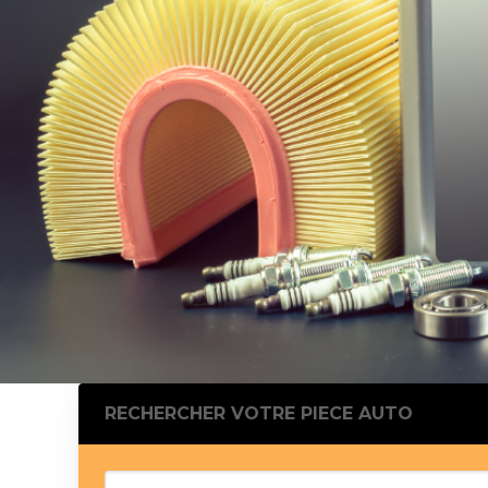
Silentblo
Silentblo
Pattes d
Tampon 
Tambour
Cylinder
Pistons l
Feu clig
Projecteu
Bague de 
Bague de
Calle laté
Culasse
Coussinet
RECHERCHER VOTRE PIECE AUTO
Coussinet
Chaine de
Courroie 
Croisillon