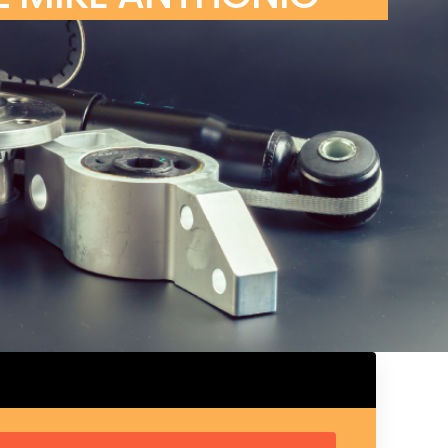
ux arrière
ux central
ncieux
u d’échappement
u d’échappement
d’échappement
d’échappement