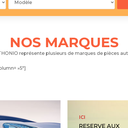
 segments
 soupape
Spi
brayage
stons
NOS MARQUES
hemises
culasse
HONIO représente plusieurs de marques de pièces aut
ur
olumn= »5″]
de joint
 ventilateur
 ventilateur
 eau
 essence
ICI
RESERVE AUX