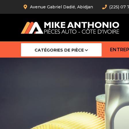
Avenue Gabriel Dadié, Abidjan
(225) 07 
ENTREP
CATÉGORIES DE PIÈCE
Amortiss
Barre stab
Barre d’
Robot
Bras com
Cardan
Crémaill
Silentblo
Rotules d