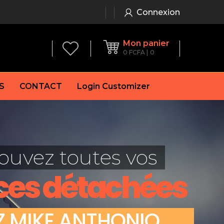
Connexion
Mon panier
0
FCFA
0
S
CONTACT
Login Customizer
 frein à main
Alternateur
e frein
Batterie
ouvez toutes vos
re
Démarreur
 de frein
Feu arrière
ces détachées
 frein
es de frein
laquettes de frein
Z
M
I
K
E
A
N
T
H
O
N
I
O