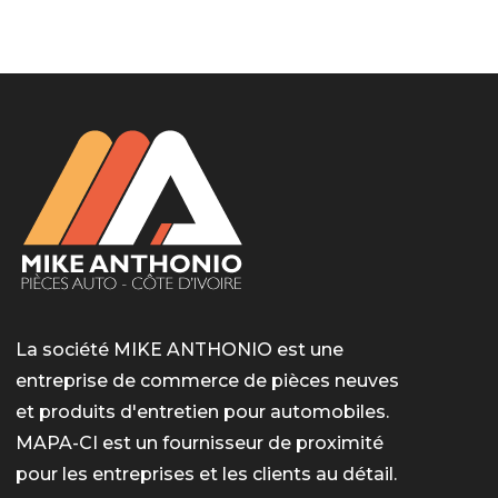
LotoMart
Бай Лото
escort barcelone
https://intimaties.net/es/category/woman-used-
eros houston
albanianescort
escorte ts paris
мелбет вход
мелбет вход
valor bet India
casino vox
Quickwin kod promocyjny
alvynn
alvynn
underwear/woman-used-panties/woman-indian-
used-panties-es/
La société MIKE ANTHONIO est une
entreprise de commerce de pièces neuves
et produits d'entretien pour automobiles.
MAPA-CI est un fournisseur de proximité
pour les entreprises et les clients au détail.