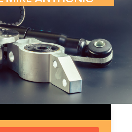
ux arrière
ux central
ncieux
u d’échappement
u d’échappement
d’échappement
d’échappement