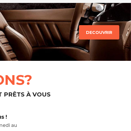
DECOUVRIR
ONS?
T PRÊTS À VOUS
s !
medi au