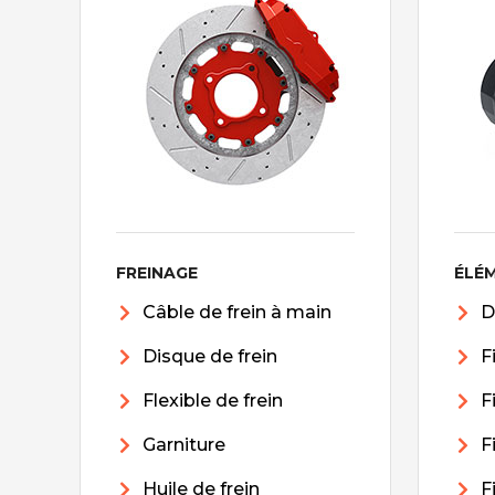
FREINAGE
ÉLÉ
Câble de frein à main
D
Disque de frein
F
Flexible de frein
F
Garniture
F
Huile de frein
F