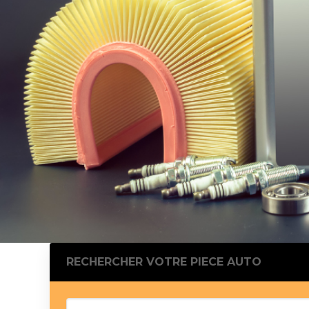
Silentblo
Silentblo
Pattes d
Tampon 
Tambour
Cylinder
Pistons l
Feu clig
Projecteu
Bague de 
Bague de
Calle laté
Culasse
Coussinet
RECHERCHER VOTRE PIECE AUTO
Coussinet
Chaine de
Courroie 
Croisillon