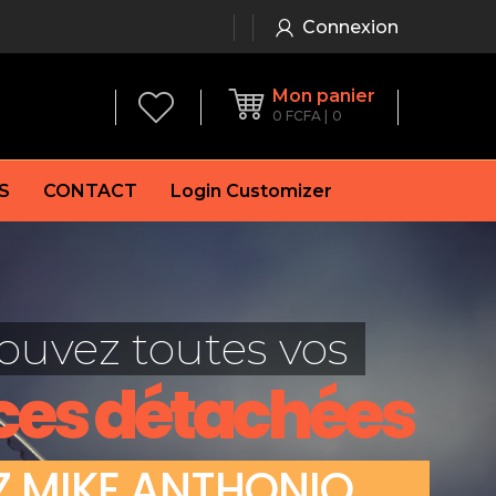
Connexion
Mon panier
0
FCFA
0
S
CONTACT
Login Customizer
 frein à main
Alternateur
e frein
Batterie
ouvez toutes vos
re
Démarreur
 de frein
Feu arrière
ces détachées
 frein
es de frein
laquettes de frein
Z
M
I
K
E
A
N
T
H
O
N
I
O