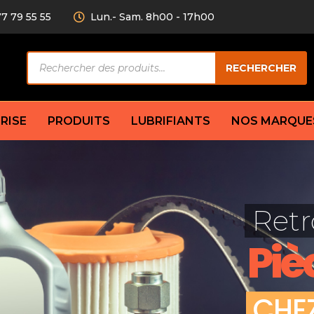
77 79 55 55
Lun.- Sam. 8h00 - 17h00
Recherche
RECHERCHER
de
produits
RISE
PRODUITS
LUBRIFIANTS
NOS MARQUE
Câble de
eurs AV/AR
Bougie
Disque d
ilisatrice
Compresseur
Retr
Garnitu
accouplement
Condenseur
Flexible
Électrovanne
Piè
Huile de
plet
Évaporateur
Mâchoir
Mano
Jeu de p
ère
Thermostat d’eau
C
H
E
cs amortisseur
Sonde de température
e bras