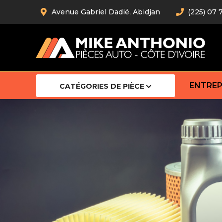
Avenue Gabriel Dadié, Abidjan
(225) 07 
ENTREP
CATÉGORIES DE PIÈCE
Amortiss
Barre stab
Barre d’
Robot
Bras com
Cardan
Crémaill
Silentblo
Rotules d