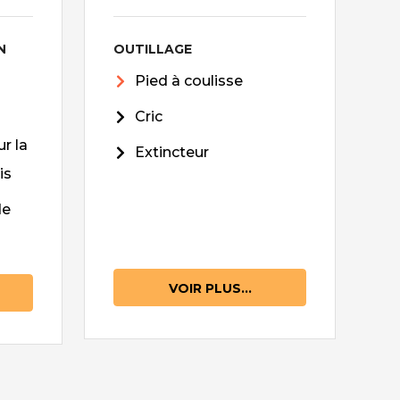
N
OUTILLAGE
Pied à coulisse
Cric
r la
Extincteur
is
de
VOIR PLUS...