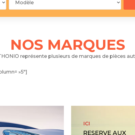
 segments
 soupape
Spi
brayage
stons
NOS MARQUES
hemises
culasse
HONIO représente plusieurs de marques de pièces aut
ur
olumn= »5″]
de joint
 ventilateur
 ventilateur
 eau
 essence
ICI
RESERVE AUX