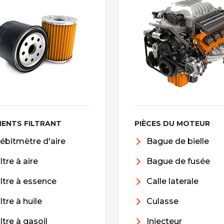
MENTS FILTRANT
PIÈCES DU MOTEUR
ébitmètre d'aire
Bague de bielle
iltre à aire
Bague de fusée
iltre à essence
Calle laterale
iltre à huile
Culasse
iltre à gasoil
Injecteur