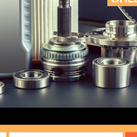
cs de bras
cs de palier
e moteur
amortisseur
s
 Heads
Débitmètre d’aire
Silencie
iners
Filtre à aire
Silencie
notant
Filtre à essence
Butée élastique de sile
r principal
Filtre à huile
Raccord de tuya
bielle
Filtre à gasoil
Raccord de tuya
 fusée
Filtre à gasoil
Tuyau 
rale
Filtre à pollen
Tuyau 
Filtre à pollen
 de bielle
Préfiltre
 de palier
 distribution
de distribution