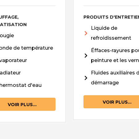
UFFAGE,
PRODUITS D'ENTRETIE
MATISATION
Liquide de
ougie
refroidissement
onde de température
Éffaces-rayures pou
vaporateur
peinture et les vern
adiateur
Fluides auxiliaires 
démarrage
hermostat d'eau
VOIR PLUS...
VOIR PLUS...