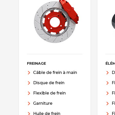
FREINAGE
ÉLÉ
Câble de frein à main
D
Disque de frein
F
Flexible de frein
F
Garniture
F
Huile de frein
F