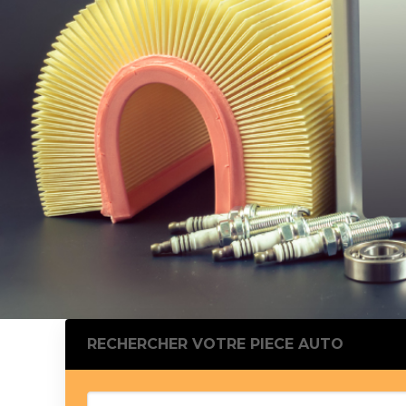
Silentblo
Silentblo
Pattes d
Tampon 
Tambour
Cylinder
Pistons l
Feu clig
Projecteu
Bague de 
Bague de
Calle laté
Culasse
Coussinet
RECHERCHER VOTRE PIECE AUTO
Coussinet
Chaine de
Courroie 
Croisillon