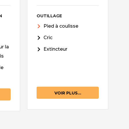
N
OUTILLAGE
Pied à coulisse
Cric
r la
Extincteur
is
de
VOIR PLUS...