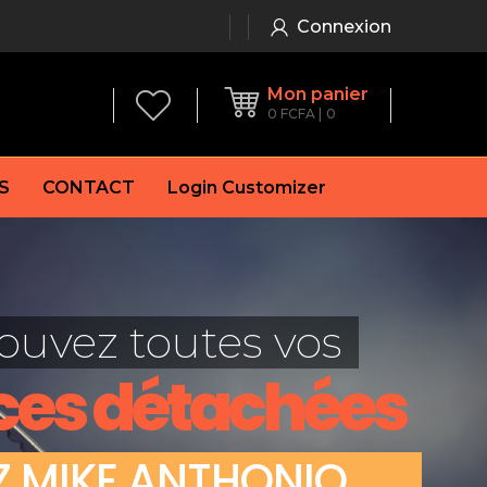
Connexion
Mon panier
0
FCFA
0
S
CONTACT
Login Customizer
 frein à main
Alternateur
e frein
Batterie
ouvez toutes vos
re
Démarreur
 de frein
Feu arrière
ces détachées
 frein
es de frein
laquettes de frein
Z
M
I
K
E
A
N
T
H
O
N
I
O