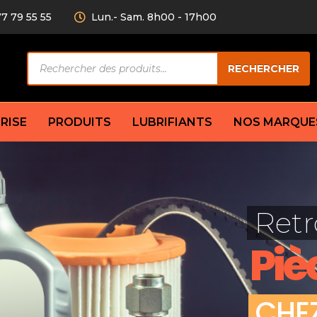
77 79 55 55
Lun.- Sam. 8h00 - 17h00
Recherche
RECHERCHER
de
produits
RISE
PRODUITS
LUBRIFIANTS
NOS MARQUE
Câble de
eurs AV/AR
Bougie
Disque d
ilisatrice
Compresseur
Retr
Garnitu
accouplement
Condenseur
Flexible
Électrovanne
Piè
Huile de
plet
Évaporateur
Mâchoir
Mano
Jeu de p
ère
Thermostat d’eau
C
H
E
cs amortisseur
Sonde de température
e bras