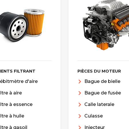
MENTS FILTRANT
PIÈCES DU MOTEUR
ébitmètre d'aire
Bague de bielle
iltre à aire
Bague de fusée
iltre à essence
Calle laterale
iltre à huile
Culasse
iltre à gasoil
Injecteur