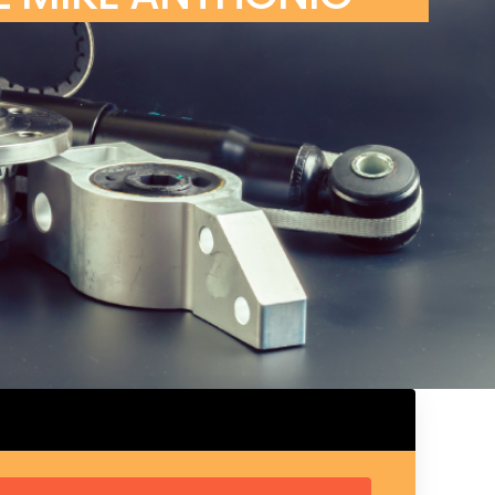
ux arrière
ux central
ncieux
u d’échappement
u d’échappement
d’échappement
d’échappement