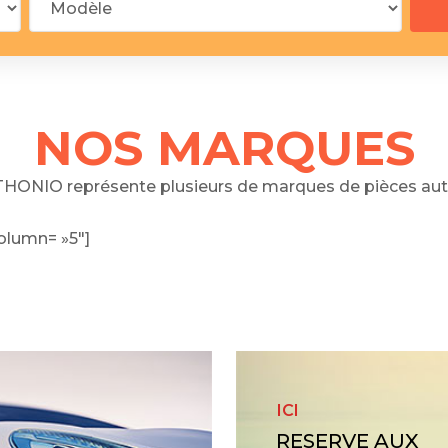
 segments
 soupape
Spi
brayage
stons
NOS MARQUES
hemises
culasse
HONIO représente plusieurs de marques de pièces aut
ur
olumn= »5″]
de joint
 ventilateur
 ventilateur
 eau
 essence
ICI
RESERVE AUX