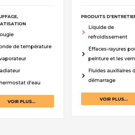
UFFAGE,
PRODUITS D'ENTRETIE
MATISATION
Liquide de
ougie
refroidissement
onde de température
Éffaces-rayures pou
vaporateur
peinture et les vern
adiateur
Fluides auxiliaires 
démarrage
hermostat d'eau
VOIR PLUS...
VOIR PLUS...