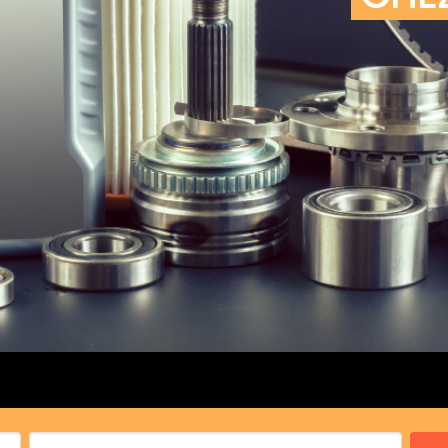
cs de bras
cs de palier
e moteur
amortisseur
s
 Heads
Débitmètre d’aire
Silencie
iners
Filtre à aire
Silencie
notant
Filtre à essence
Butée élastique de sile
r principal
Filtre à huile
Raccord de tuya
bielle
Filtre à gasoil
Raccord de tuya
 fusée
Filtre à gasoil
Tuyau 
rale
Filtre à pollen
Tuyau 
Filtre à pollen
 de bielle
Préfiltre
 de palier
 distribution
de distribution