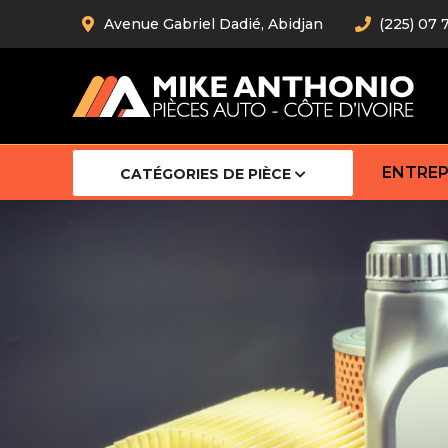
Avenue Gabriel Dadié, Abidjan
(225) 07 
ENTREP
CATÉGORIES DE PIÈCE
Amortiss
Barre stab
Barre d’
Robot
Bras com
Cardan
Crémaill
Silentblo
Rotules d