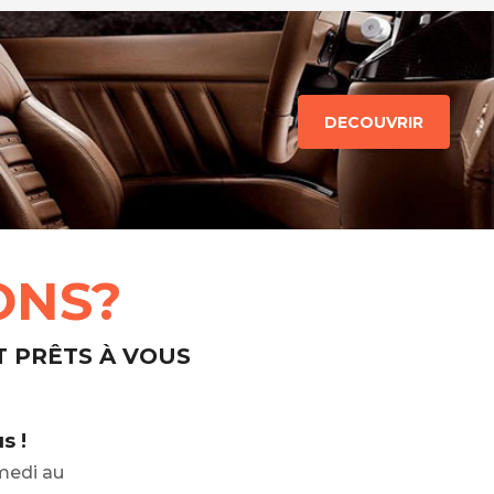
DECOUVRIR
ONS?
T PRÊTS À VOUS
s !
medi au