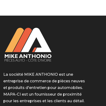
LotoMart
Бай Лото
escort barcelone
https://intimaties.net/es/category/woman-used-
eros houston
albanianescort
escorte ts paris
мелбет вход
мелбет вход
valor bet India
casino vox
Quickwin kod promocyjny
alvynn
alvynn
underwear/woman-used-panties/woman-indian-
used-panties-es/
La société MIKE ANTHONIO est une
entreprise de commerce de pièces neuves
et produits d'entretien pour automobiles.
MAPA-CI est un fournisseur de proximité
pour les entreprises et les clients au détail.