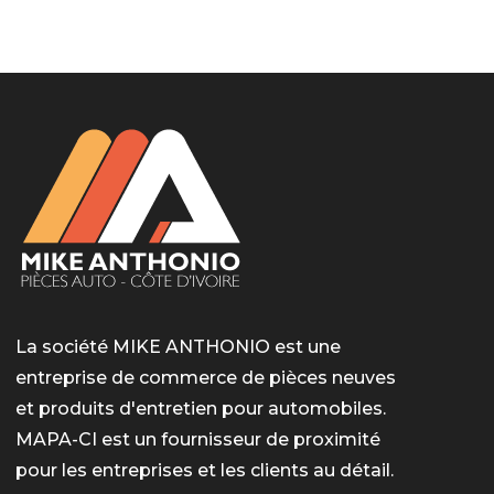
LotoMart
Бай Лото
escort barcelone
https://intimaties.net/es/category/woman-used-
eros houston
albanianescort
escorte ts paris
мелбет вход
мелбет вход
valor bet India
casino vox
Quickwin kod promocyjny
alvynn
alvynn
underwear/woman-used-panties/woman-indian-
used-panties-es/
La société MIKE ANTHONIO est une
entreprise de commerce de pièces neuves
et produits d'entretien pour automobiles.
MAPA-CI est un fournisseur de proximité
pour les entreprises et les clients au détail.