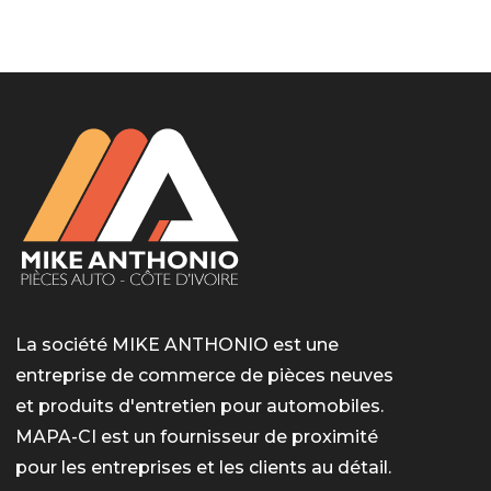
LotoMart
Бай Лото
escort barcelone
https://intimaties.net/es/category/woman-used-
eros houston
albanianescort
escorte ts paris
мелбет вход
мелбет вход
valor bet India
casino vox
Quickwin kod promocyjny
alvynn
alvynn
underwear/woman-used-panties/woman-indian-
used-panties-es/
La société MIKE ANTHONIO est une
entreprise de commerce de pièces neuves
et produits d'entretien pour automobiles.
MAPA-CI est un fournisseur de proximité
pour les entreprises et les clients au détail.