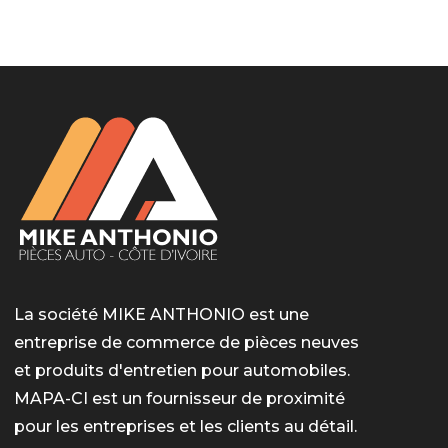
LotoMart
Бай Лото
escort barcelone
https://intimaties.net/es/category/woman-used-
eros houston
albanianescort
escorte ts paris
мелбет вход
мелбет вход
valor bet India
casino vox
Quickwin kod promocyjny
alvynn
alvynn
underwear/woman-used-panties/woman-indian-
used-panties-es/
La société MIKE ANTHONIO est une
entreprise de commerce de pièces neuves
et produits d'entretien pour automobiles.
MAPA-CI est un fournisseur de proximité
pour les entreprises et les clients au détail.