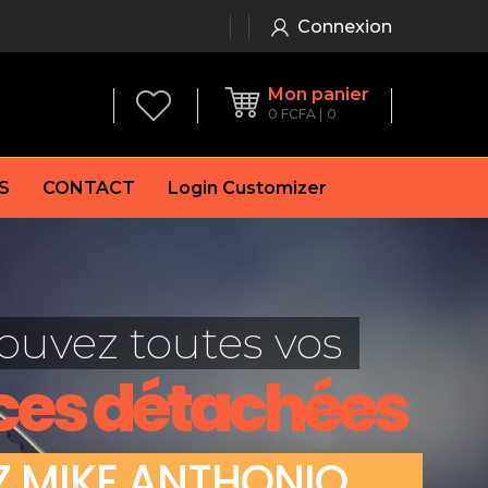
Connexion
Mon panier
0
FCFA
0
S
CONTACT
Login Customizer
 frein à main
Alternateur
e frein
Batterie
ouvez toutes vos
re
Démarreur
 de frein
Feu arrière
ces détachées
 frein
es de frein
laquettes de frein
Z
M
I
K
E
A
N
T
H
O
N
I
O