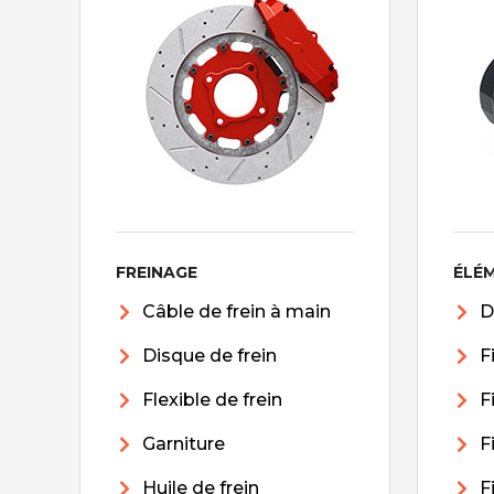
FREINAGE
ÉLÉ
Câble de frein à main
D
Disque de frein
F
Flexible de frein
F
Garniture
F
Huile de frein
F