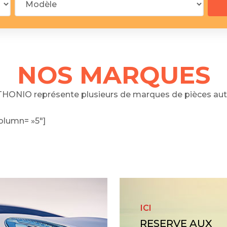
 segments
 soupape
Spi
brayage
stons
NOS MARQUES
hemises
culasse
HONIO représente plusieurs de marques de pièces aut
ur
olumn= »5″]
de joint
 ventilateur
 ventilateur
 eau
 essence
ICI
RESERVE AUX