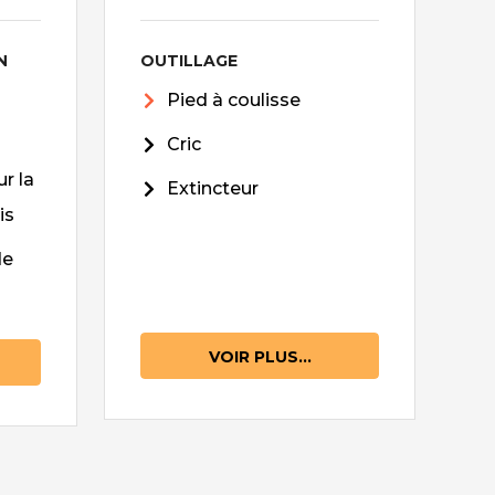
N
OUTILLAGE
Pied à coulisse
Cric
r la
Extincteur
is
de
VOIR PLUS...