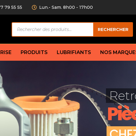
77 79 55 55
Lun.- Sam. 8h00 - 17h00
Recherche
RECHERCHER
de
produits
RISE
PRODUITS
LUBRIFIANTS
NOS MARQUE
Câble de
eurs AV/AR
Bougie
Disque d
ilisatrice
Compresseur
Retr
Garnitu
accouplement
Condenseur
Flexible
Électrovanne
Piè
Huile de
plet
Évaporateur
Mâchoir
Mano
Jeu de p
ère
Thermostat d’eau
C
H
E
cs amortisseur
Sonde de température
e bras