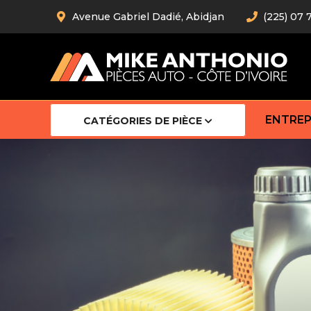
Avenue Gabriel Dadié, Abidjan
(225) 07 
ENTREP
CATÉGORIES DE PIÈCE
Amortiss
Barre stab
Barre d’
Robot
Bras com
Cardan
Crémaill
Silentblo
Rotules d