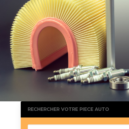
Silentblo
Silentblo
Pattes d
Tampon 
Tambour
Cylinder
Pistons l
Feu clig
Projecteu
Bague de 
Bague de
Calle laté
Culasse
Coussinet
RECHERCHER VOTRE PIECE AUTO
Coussinet
Chaine de
Courroie 
Croisillon