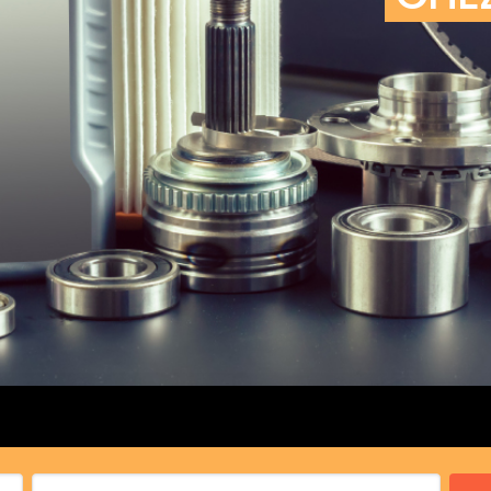
cs de bras
cs de palier
e moteur
amortisseur
s
 Heads
Débitmètre d’aire
Silencie
iners
Filtre à aire
Silencie
notant
Filtre à essence
Butée élastique de sile
r principal
Filtre à huile
Raccord de tuya
bielle
Filtre à gasoil
Raccord de tuya
 fusée
Filtre à gasoil
Tuyau 
rale
Filtre à pollen
Tuyau 
Filtre à pollen
 de bielle
Préfiltre
 de palier
 distribution
de distribution