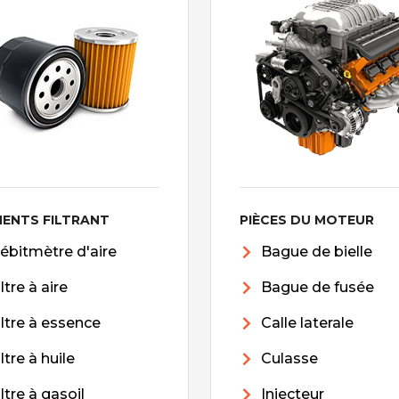
MENTS FILTRANT
PIÈCES DU MOTEUR
ébitmètre d'aire
Bague de bielle
iltre à aire
Bague de fusée
iltre à essence
Calle laterale
iltre à huile
Culasse
iltre à gasoil
Injecteur