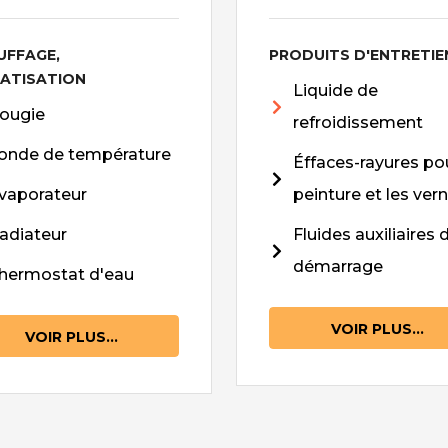
UFFAGE,
PRODUITS D'ENTRETIE
MATISATION
Liquide de
ougie
refroidissement
onde de température
Éffaces-rayures pou
vaporateur
peinture et les vern
adiateur
Fluides auxiliaires 
démarrage
hermostat d'eau
VOIR PLUS...
VOIR PLUS...