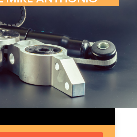
ux arrière
ux central
ncieux
u d’échappement
u d’échappement
d’échappement
d’échappement