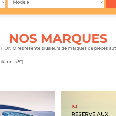
 segments
 soupape
Spi
brayage
stons
NOS MARQUES
hemises
culasse
HONIO représente plusieurs de marques de pièces aut
ur
olumn= »5″]
de joint
 ventilateur
 ventilateur
 eau
 essence
ICI
RESERVE AUX