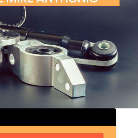
ux arrière
ux central
ncieux
u d’échappement
u d’échappement
d’échappement
d’échappement