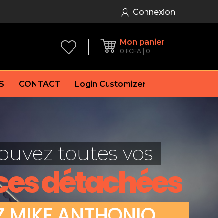
Connexion
Mon panier
0
FCFA
0
S
CONTACT
Login Customizer
 frein à main
Alternateur
e frein
Batterie
ouvez toutes vos
re
Démarreur
 de frein
Feu arrière
ces détachées
 frein
es de frein
laquettes de frein
Z
M
I
K
E
A
N
T
H
O
N
I
O