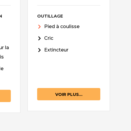
N
OUTILLAGE
Pied à coulisse
Cric
r la
Extincteur
is
de
VOIR PLUS...