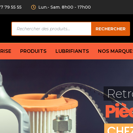
77 79 55 55
Lun.- Sam. 8h00 - 17h00
Recherche
RECHERCHER
de
produits
RISE
PRODUITS
LUBRIFIANTS
NOS MARQUE
Câble de
eurs AV/AR
Bougie
Disque d
ilisatrice
Compresseur
Retr
Garnitu
accouplement
Condenseur
Flexible
Électrovanne
Piè
Huile de
plet
Évaporateur
Mâchoir
Mano
Jeu de p
ère
Thermostat d’eau
C
H
E
cs amortisseur
Sonde de température
e bras