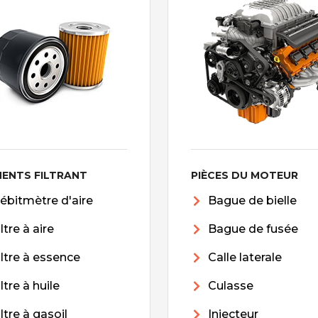
MENTS FILTRANT
PIÈCES DU MOTEUR
ébitmètre d'aire
Bague de bielle
iltre à aire
Bague de fusée
iltre à essence
Calle laterale
iltre à huile
Culasse
iltre à gasoil
Injecteur