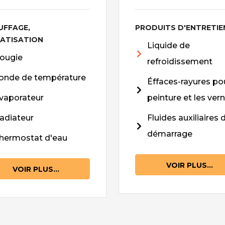
UFFAGE,
PRODUITS D'ENTRETIE
MATISATION
Liquide de
ougie
refroidissement
onde de température
Éffaces-rayures pou
vaporateur
peinture et les vern
adiateur
Fluides auxiliaires 
démarrage
hermostat d'eau
VOIR PLUS...
VOIR PLUS...