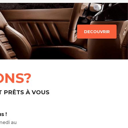
DECOUVRIR
ONS?
T PRÊTS À VOUS
s !
medi au