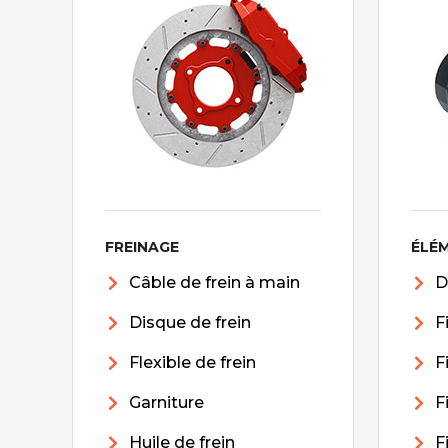
FREINAGE
ÉLÉ
Câble de frein à main
D
Disque de frein
F
Flexible de frein
F
Garniture
F
Huile de frein
F