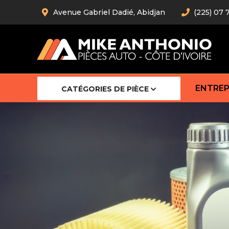
Avenue Gabriel Dadié, Abidjan
(225) 07 
ENTREP
CATÉGORIES DE PIÈCE
Amortiss
Barre stab
Barre d’
Robot
Bras com
Cardan
Crémaill
Silentblo
Rotules d