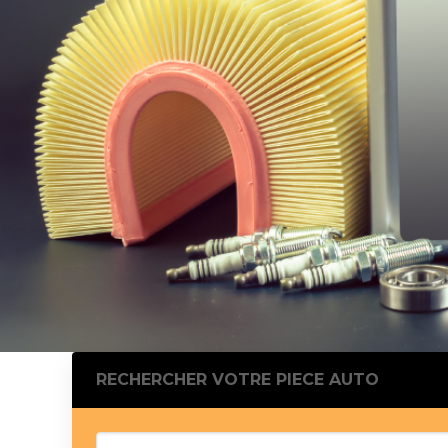
Silentblo
Silentblo
Pattes d
Tampon 
Tambour
Cylinder
Pistons l
Feu clig
Projecteu
Bague de 
Bague de
Calle laté
Culasse
Coussinet
RECHERCHER VOTRE PIECE AUTO
Coussinet
Chaine de
Courroie 
Croisillon