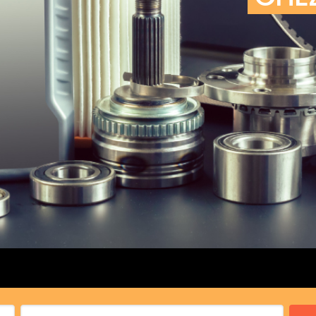
cs de bras
cs de palier
e moteur
amortisseur
s
 Heads
Débitmètre d’aire
Silencie
iners
Filtre à aire
Silencie
notant
Filtre à essence
Butée élastique de sile
r principal
Filtre à huile
Raccord de tuya
bielle
Filtre à gasoil
Raccord de tuya
 fusée
Filtre à gasoil
Tuyau 
rale
Filtre à pollen
Tuyau 
Filtre à pollen
 de bielle
Préfiltre
 de palier
 distribution
de distribution