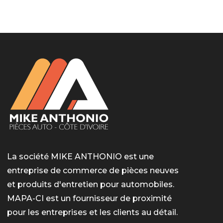
LotoMart
Бай Лото
escort barcelone
https://intimaties.net/es/category/woman-used-
eros houston
albanianescort
escorte ts paris
мелбет вход
мелбет вход
valor bet India
casino vox
Quickwin kod promocyjny
alvynn
alvynn
underwear/woman-used-panties/woman-indian-
used-panties-es/
La société MIKE ANTHONIO est une
entreprise de commerce de pièces neuves
et produits d'entretien pour automobiles.
MAPA-CI est un fournisseur de proximité
pour les entreprises et les clients au détail.