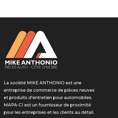
LotoMart
Бай Лото
escort barcelone
https://intimaties.net/es/category/woman-used-
eros houston
albanianescort
escorte ts paris
мелбет вход
мелбет вход
valor bet India
casino vox
Quickwin kod promocyjny
alvynn
alvynn
underwear/woman-used-panties/woman-indian-
used-panties-es/
La société MIKE ANTHONIO est une
entreprise de commerce de pièces neuves
et produits d'entretien pour automobiles.
MAPA-CI est un fournisseur de proximité
pour les entreprises et les clients au détail.