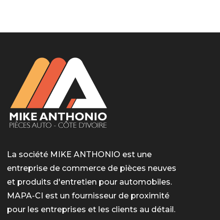
LotoMart
Бай Лото
escort barcelone
https://intimaties.net/es/category/woman-used-
eros houston
albanianescort
escorte ts paris
мелбет вход
мелбет вход
valor bet India
casino vox
Quickwin kod promocyjny
alvynn
alvynn
underwear/woman-used-panties/woman-indian-
used-panties-es/
La société MIKE ANTHONIO est une
entreprise de commerce de pièces neuves
et produits d'entretien pour automobiles.
MAPA-CI est un fournisseur de proximité
pour les entreprises et les clients au détail.