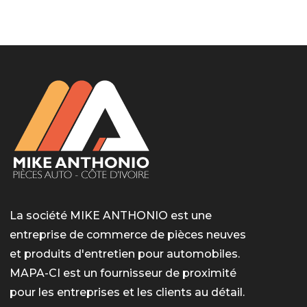
LotoMart
Бай Лото
escort barcelone
https://intimaties.net/es/category/woman-used-
eros houston
albanianescort
escorte ts paris
мелбет вход
мелбет вход
valor bet India
casino vox
Quickwin kod promocyjny
alvynn
alvynn
underwear/woman-used-panties/woman-indian-
used-panties-es/
La société MIKE ANTHONIO est une
entreprise de commerce de pièces neuves
et produits d'entretien pour automobiles.
MAPA-CI est un fournisseur de proximité
pour les entreprises et les clients au détail.